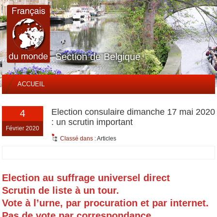
Section de Belgique
ACCUEIL
Election consulaire dimanche 17 mai 2020
4
: un scrutin important
Février 2020
Classé dans :
Articles
Election au suffrage universel direct
Scrutin de liste à un tour.
Vote à l’urne, par procuration et par internet.
Pas de vote par correspondance.