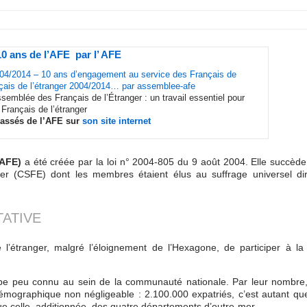
10 ans de l’AFE par l’ AFE
004/2014 – 10 ans d’engagement au service des Français de
çais de l’étranger 2004/2014… par assemblee-afe
semblée des Français de l’Étranger : un travail essentiel pour
 Français de l’étranger
passés de l’AFE sur
son site internet
(AFE)
a été créée par la loi n° 2004-805 du 9 août 2004. Elle succèd
ger (CSFE) dont les membres étaient élus au suffrage universel dir
ATIVE
’étranger, malgré l’éloignement de l’Hexagone, de participer à la 
pe peu connu au sein de la communauté nationale. Par leur nombre, 
ographique non négligeable : 2.100.000 expatriés, c’est autant que
 celle, additionnée, des quatre départements d’outre-mer.