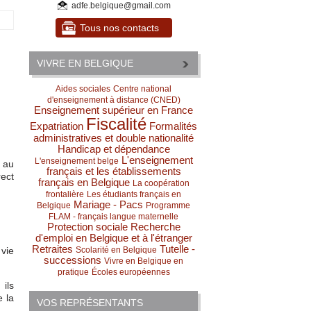
adfe.belgique@gmail.com
Tous nos contacts
VIVRE EN BELGIQUE
Aides sociales
Centre national
d'enseignement à distance (CNED)
Enseignement supérieur en France
Fiscalité
Expatriation
Formalités
administratives et double nationalité
Handicap et dépendance
L'enseignement
L'enseignement belge
e au
français et les établissements
ect
français en Belgique
La coopération
frontalière
Les étudiants français en
Mariage - Pacs
Belgique
Programme
FLAM - français langue maternelle
Protection sociale
Recherche
d'emploi en Belgique et à l'étranger
Retraites
Tutelle -
vie
Scolarité en Belgique
successions
Vivre en Belgique en
pratique
Écoles européennes
ils
 la
VOS REPRÉSENTANTS