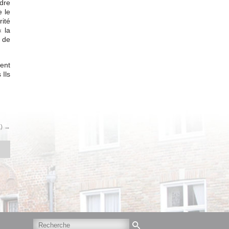
ndre
 le
rité
 la
, de
sent
 Ils
)