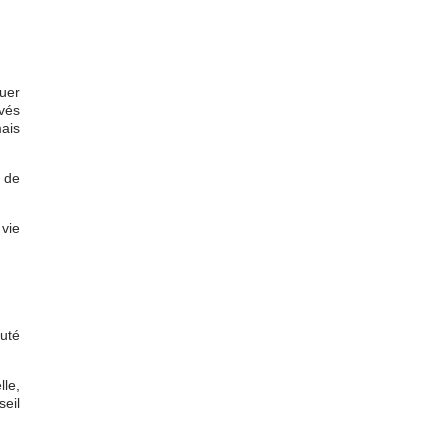
uer
evés
mais
t de
 vie
uté
lle,
seil