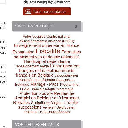
adfe.belgique@gmail.com
Tous nos contacts
qui
VIVRE EN BELGIQUE
rité
Aides sociales
Centre national
d'enseignement à distance (CNED)
elà,
Enseignement supérieur en France
 les
Fiscalité
Expatriation
Formalités
port
administratives et double nationalité
Handicap et dépendance
L'enseignement
a un
L'enseignement belge
français et les établissements
nes
français en Belgique
La coopération
ive
frontalière
Les étudiants français en
pays
Mariage - Pacs
Belgique
Programme
FLAM - français langue maternelle
Protection sociale
Recherche
sse
d'emploi en Belgique et à l'étranger
Retraites
Tutelle -
Scolarité en Belgique
successions
Vivre en Belgique en
pratique
Écoles européennes
VOS REPRÉSENTANTS
e