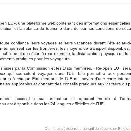
n EU», une plateforme web contenant des informations essentielles 
rculation et la relance du tourisme dans de bonnes conditions de sécu
 toute confiance leurs voyages et leurs vacances durant l’été et au-d
n temps réel sur les frontières, les moyens de transport disponibles,
publique et de sécurité (par exemple, la distanciation physique ou le 
gnements pratiques pour les voyageurs.
transmises par la Commission et les États membres, «Re-open EU» ser
eux qui souhaitent voyager dans l’UE. Elle permettra aux person
propres à chaque État membre de l’UE au moyen d’une carte interact
nales applicables et donnant des conseils pratiques aux visiteurs du 
ment accessible sur ordinateur et appareil mobile à l’adre
enu est disponible dans les 24 langues officielles de l’UE.
Dernières décisions du conseil de sécurité en Belgiqu