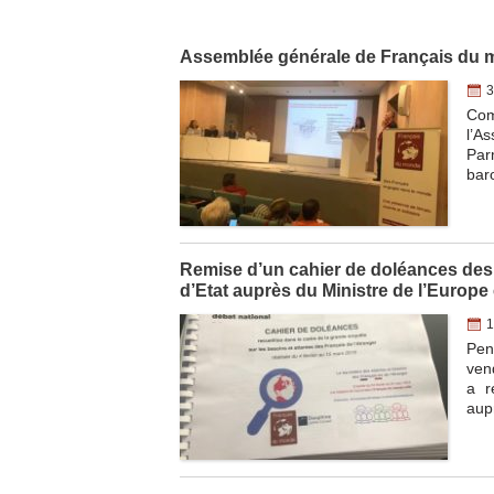
Assemblée générale de Français du m
3
Com
l’A
Par
bar
Remise d’un cahier de doléances des 
d’Etat auprès du Ministre de l’Europe 
1
Pen
ven
a r
aup