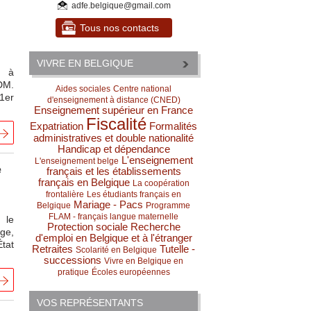
adfe.belgique@gmail.com
Tous nos contacts
VIVRE EN BELGIQUE
e à
DM.
Aides sociales
Centre national
 1er
d'enseignement à distance (CNED)
Enseignement supérieur en France
Fiscalité
Expatriation
Formalités
administratives et double nationalité
Handicap et dépendance
L'enseignement
L'enseignement belge
e
français et les établissements
français en Belgique
La coopération
frontalière
Les étudiants français en
Mariage - Pacs
Belgique
Programme
FLAM - français langue maternelle
 le
Protection sociale
Recherche
age,
d'emploi en Belgique et à l'étranger
tat
Retraites
Tutelle -
Scolarité en Belgique
successions
Vivre en Belgique en
pratique
Écoles européennes
VOS REPRÉSENTANTS