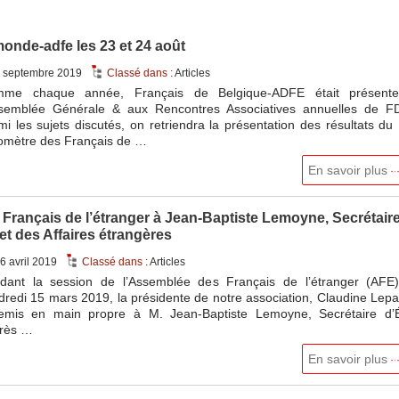
onde-adfe les 23 et 24 août
 septembre 2019
Classé dans :
Articles
me chaque année, Français de Belgique-ADFE était présent
ssemblée Générale & aux Rencontres Associatives annuelles de F
mi les sujets discutés, on retriendra la présentation des résultats du
omètre des Français de …
En savoir plus
Français de l’étranger à Jean-Baptiste Lemoyne, Secrétair
et des Affaires étrangères
6 avril 2019
Classé dans :
Articles
dant la session de l’Assemblée des Français de l’étranger (AFE)
dredi 15 mars 2019, la présidente de notre association, Claudine Lep
emis en main propre à M. Jean-Baptiste Lemoyne, Secrétaire d’É
rès …
En savoir plus